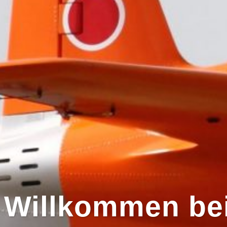
Willkommen bei