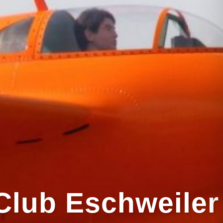
Club Eschweiler