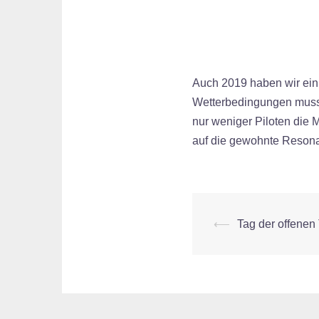
Auch 2019 haben wir ein k
Wetterbedingungen musste
nur weniger Piloten die 
auf die gewohnte Resonan
Beitrags-
⟵
Tag der offenen
Navigation